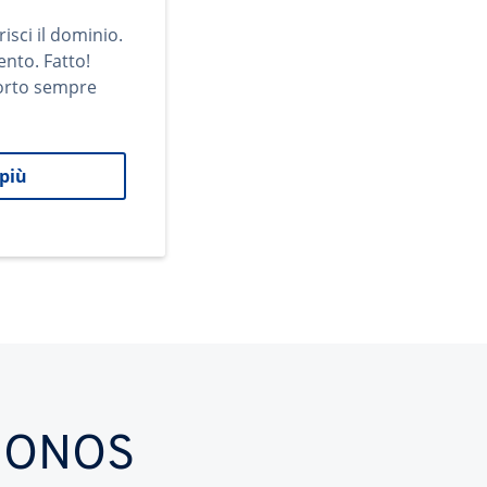
risci il dominio.
ento. Fatto!
orto sempre
 più
n IONOS